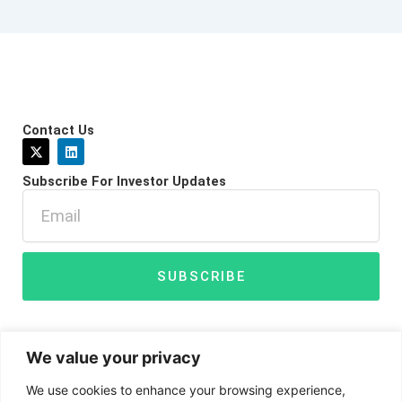
Contact Us
X
L
-
i
t
n
Subscribe For Investor Updates
w
k
i
e
Email
t
d
t
i
e
n
r
SUBSCRIBE
We value your privacy
We use cookies to enhance your browsing experience,